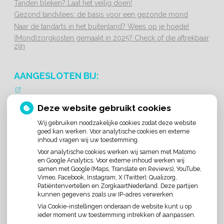
Tanden bleken? Laat het veilig doen!
Gezond tandvlees: de basis voor een gezonde mond
Naar de tandarts in het buitenland? Wees op je hoede!
(Mond)zorgkosten gemaakt in 2025? Check of die aftrekbaar
zijn
AANGESLOTEN BIJ:
Deze website gebruikt cookies
Wij gebruiken noodzakelijke cookies zodat deze website
goed kan werken. Voor analytische cookies en externe
inhoud vragen wij uw toestemming.
TANDARTSREGISTER
Voor analytische cookies werken wij samen met Matomo
en Google Analytics. Voor externe inhoud werken wij
samen met Google (Maps, Translate en Reviews), YouTube,
Vimeo, Facebook, Instagram, X (Twitter), Qualizorg,
Patiëntenvertellen en ZorgkaartNederland. Deze partijen
kunnen gegevens zoals uw IP-adres verwerken.
Via Cookie-instellingen onderaan de website kunt u op
ieder moment uw toestemming intrekken of aanpassen.